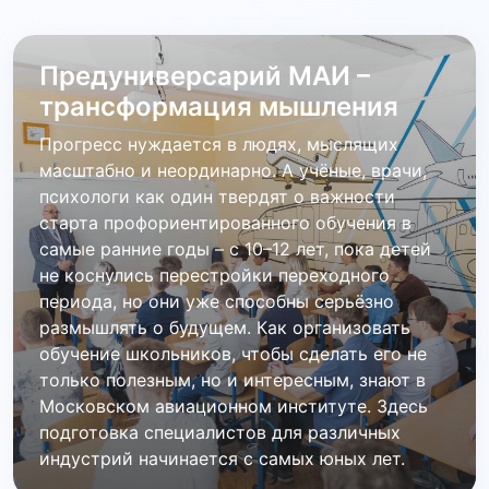
Предуниверсарий МАИ –
трансформация мышления
Прогресс нуждается в людях, мыслящих
масштабно и неординарно. А учёные, врачи,
психологи как один твердят о важности
старта профориентированного обучения в
самые ранние годы – с 10–12 лет, пока детей
не коснулись перестройки переходного
периода, но они уже способны серьёзно
размышлять о будущем. Как организовать
обучение школьников, чтобы сделать его не
только полезным, но и интересным, знают в
Московском авиационном институте. Здесь
подготовка специалистов для различных
индустрий начинается с самых юных лет.