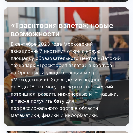
«Траектория взлёта»: новые
возможности
В сентябре 2023 года Московский
авиационный институт открыл новую
площадку образовательного центра «Детский
технопарк «Траектория взлёта» в корпусе
на Оршанской улице (станция метро
«Молодёжная»). Здесь дети и подростки
от 5 до 18 лет могут раскрыть творческий
потенциал, развить инженерные и IT-навыки,
а также получить базу для
профессионального роста в области
математики, физики и информатики.