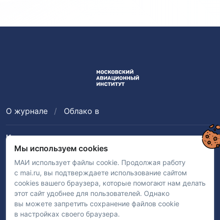
О журнале
Облако в
Контакты
Мы используем cookies
Отдел по связям с общественностью: тел.
+7 499 158-45-51
,
почта:
ads@mai.ru
МАИ использует файлы cookie. Продолжая работу
Адрес:
Волоколамское шоссе, д. 4, г. Москва, 125993
с mai.ru, вы подтверждаете использование сайтом
cookies вашего браузера, которые помогают нам делать
этот сайт удобнее для пользователей. Однако
вы можете запретить сохранение файлов cookie
R
в настройках своего браузера.