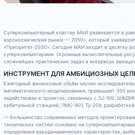
Суперкомпьютерный кластер МАИ развивается в рам
аэрокосмические рынки — 2050», который университ
«Приоритет-2030». Сегодня МАИ входит в десятку 
суперкомпьютерами. Огромные вычислительные ресу
сложнейших практических задач в интересах авиаци
ИНСТРУМЕНТ ДЛЯ АМБИЦИОЗНЫХ ЦЕЛ
Ежегодный финансовый объём научно-исследовательс
математического моделирования, превышает 350 млн
задействован в проектах, связанных с SJ-100, ШФДМС
орбитальной станцией, ЛМС-901, Ту-204, разработкой
— Большинство современных методов проектировани
технических систем основано на суперкомпьютерных 
определения аэродинамических характеристик, выбор