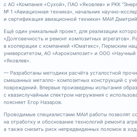
с АО «Компания «Сухой», ПАО «Яковлев» и РКК "Энер
№ 1 «Авиационная техника», начальник научно-иссле
и сертификация авиационной техники» МАИ Дмитрий
Ещё один уникальный проект, для реализации котор
«Долговечность и ремонт композитных агрегатов». 
в кооперации с компанией «Юматекс», Пермским на
университетом, АО «Аэрокомпозит» и ООО «Научный 
«Яковлев».
— Разработаны методики расчёта усталостной прочн
смешанных металло- композитных конструкций с учё
повреждений. Впервые произведены испытания обра
с квазислучайным спектром нагружения с использов
поясняет Егор Назаров.
Проводимые специалистами МАИ работы позволят со
на отработку и обоснование технологий ремонта агре
а также снизить риск непредвиденных поломок в ход