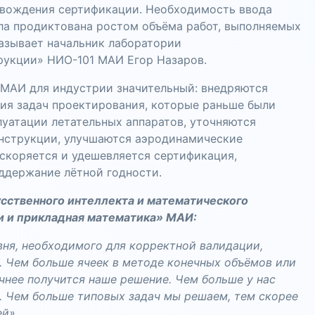
ровождения сертификации. Необходимость ввода
ла продиктована ростом объёма работ, выполняемых
азывает начальник лаборатории
рукции» НИО-101 МАИ Егор Назаров.
 МАИ для индустрии значительный: внедряются
ия задач проектирования, которые раньше были
уатации летательных аппаратов, уточняются
онструкции, улучшаются аэродинамические
скоряется и удешевляется сертификация,
ддержание лётной годности.
сственного интеллекта и математического
и и прикладная математика» МАИ:
ня, необходимого для корректной валидации,
. Чем больше ячеек в методе конечных объёмов или
чнее получится наше решение. Чем больше у нас
. Чем больше типовых задач мы решаем, тем скорее
й».