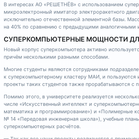
В интересах АО «РЕШЕТНЁВ» с использованием супе
микроэлектронный имитатор электроракетного двига
исключительно отечественной элементной базы. Мас
на 40% по сравнению с предыдущими аналогичными 
СУПЕРКОМПЬЮТЕРНЫЕ МОЩНОСТИ ДЛ
Новый корпус суперкомпьютера активно используется
причём несколькими разными способами.
Многие студенты являются сотрудниками подраздел
к суперкомпьютерному кластеру МАИ, и пользуются 
проекты таких студентов также прорабатываются с 
Помимо этого, в университете реализуется нескольк
числе «Искусственный интеллект и суперкомпьютерн
математика и программирование») и «Полимерные к
№ 14 «Передовая инженерная школа»), учебные план
суперкомпьютерных расчётов.
— Так как все наши проекты реализуются с применен