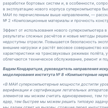
разработки бортовых систем и, в особенности, соп
в эксплуатацию нового корпуса суперкомпьютера бы
МАИ по перечисленным выше направлениям, — расск
№ 2 «Композиционные материалы и прочность конст
Эффект от использования нового суперкомпьютера в
результаты сложных расчётов и новые методы решен
недоступны отрасли. Повышается безопасность экспл
внешние нагрузки и растёт весовое совершенство к
характеристики на трансзвуковых режимах полёта, у
облегчаются техническое обслуживание, ремонт и по
Вадим Кондаратцев, руководитель направления иску
моделирования института № 8 «Компьютерные наук
«В МАИ суперкомпьютерные мощности достигли уров
верификации и сертификации летательных аппаратов
элементов мы можем считать единовременно, тем то
ядер, тем быстрее мы можем решить типовую задачу
мы дадим ответ на вызовы, стоящие перед индустрие