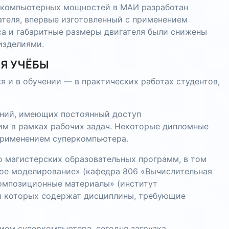
ркомпьютерных мощностей в МАИ разработан
теля, впервые изготовленный с применением
са и габаритные размеры двигателя были снижены
изделиями.
Я УЧЁБЫ
 и в обучении — в практических работах студентов,
ений, имеющих постоянный доступ
им в рамках рабочих задач. Некоторые дипломные
применением суперкомпьютера.
о магистерских образовательных программ, в том
ое моделирование» (кафедра 806 «Вычислительная
омпозиционные материалы» (институт
ы которых содержат дисциплины, требующие
ием суперкомпьютера, сегодня загрузка